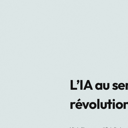
L’IA au se
révolutio