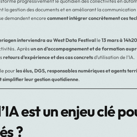
ransforme progressivement le quotidien des collectivités en auto
nt la gestion des documents et en améliorant la communication 
s se demandent encore
comment intégrer concrètement ces tec
eriagen interviendra au West Data Festival
le
13 mars à 14h20
tivités. Après
un an d’accompagnement et de formation auprè
os
retours d’expérience et des cas concrets
d’utilisation de l’IA.
le pour
les élus, DGS, responsables numériques et agents terr
 simplifier leur gestion quotidienne
.
’IA est un enjeu clé po
tés ?