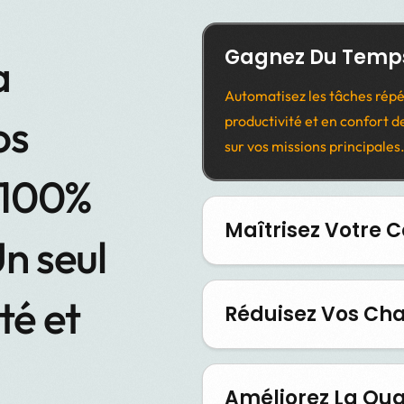
Gagnez Du Temp
a
Automatisez les tâches répé
os
productivité et en confort d
sur vos missions principales
 100%
Maîtrisez Votre
n seul
ité et
Réduisez Vos Ch
Améliorez La Qual