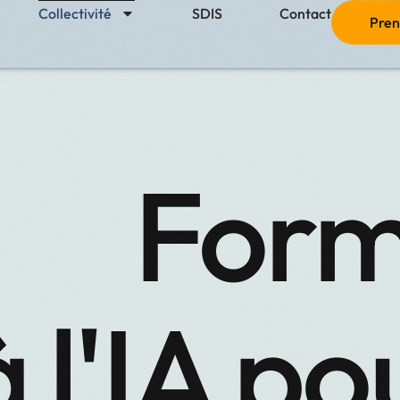
Collectivité
SDIS
Contact
Pren
Form
t
ted
à l'IA po