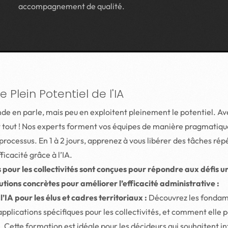
accompagnement de qualité.
 Plein Potentiel de l'IA
nde en parle, mais peu en exploitent pleinement le potentiel. Av
t tout ! Nos experts forment vos équipes de manière pragmatique,
rocessus. En 1 à 2 jours, apprenez à vous libérer des tâches rép
icacité grâce à l’IA.
pour les collectivités sont conçues pour répondre aux défis un
lutions concrètes pour améliorer l’efficacité administrative :
l’IA pour les élus et cadres territoriaux :
Découvrez les fondame
s applications spécifiques pour les collectivités, et comment elle
. Cette formation est idéale pour les décideurs qui souhaitent in