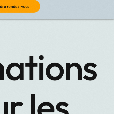
dre rendez-vous
ations
ur les