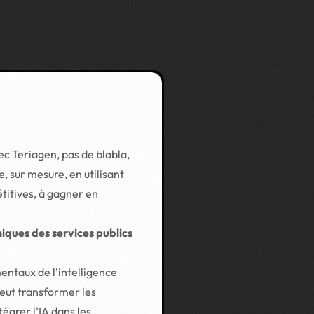
ec Teriagen, pas de blabla,
 sur mesure, en utilisant
étitives, à gagner en
iques des services publics
ntaux de l’intelligence
 peut transformer les
tégrer l’IA dans les