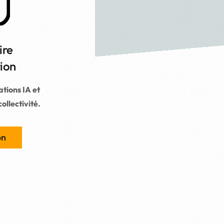
ire
tion
tions IA et
ollectivité.
on