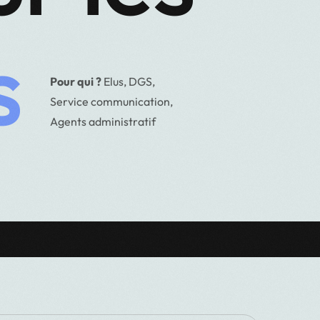
s
P
o
u
r
q
u
i
?
E
l
u
s
,
D
G
S
,
S
e
r
v
i
c
e
c
o
m
m
u
n
i
c
a
t
i
o
n
,
A
g
e
n
t
s
a
d
m
i
n
i
s
t
r
a
t
i
f