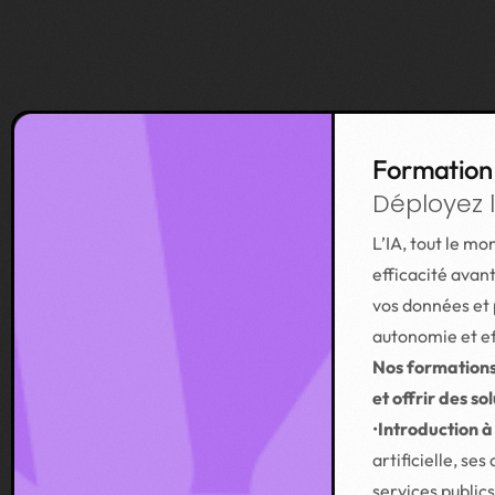
Formation
Déployez le
L’IA, tout le mo
efficacité avan
vos données et p
autonomie et eff
Nos formations 
et offrir des so
•
Introduction à 
artificielle, se
services publics