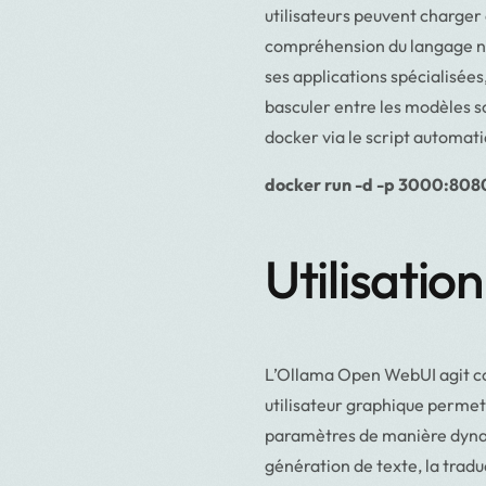
utilisateurs peuvent charger
compréhension du langage na
ses applications spécialisée
basculer entre les modèles son
docker via le script automati
docker run -d -p 3000:808
Utilisatio
L’Ollama Open WebUI agit co
utilisateur graphique permet a
paramètres de manière dynami
génération de texte, la tradu