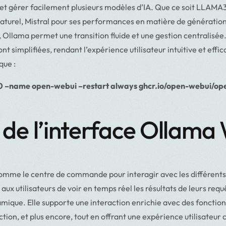
 et gérer facilement plusieurs modèles d’IA. Que ce soit LLAMA
turel, Mistral pour ses performances en matière de génératio
s, Ollama permet une transition fluide et une gestion centralis
t simplifiées, rendant l’expérience utilisateur intuitive et effic
que :
0 –name open-webui –restart always ghcr.io/open-webui/o
n de l’interface Ollam
mme le centre de commande pour interagir avec les différents
ux utilisateurs de voir en temps réel les résultats de leurs requ
que. Elle supporte une interaction enrichie avec des fonctionna
ction, et plus encore, tout en offrant une expérience utilisateu