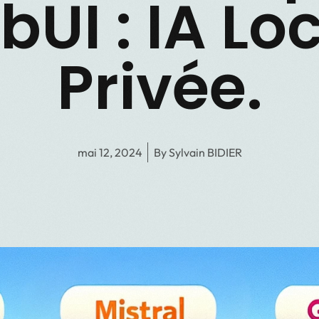
UI : IA Lo
Privée.
mai 12, 2024
By
Sylvain BIDIER