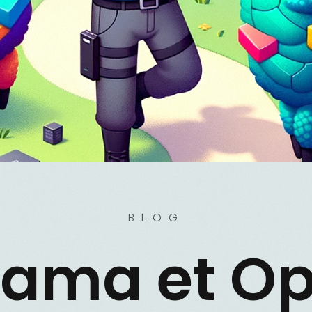
BLOG
lama et O