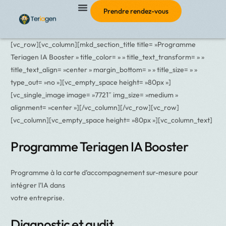
Prendre rendez-vous
[vc_row][vc_column][mkd_section_title title= »Programme
Teriagen IA Booster » title_color= » » title_text_transform= » »
title_text_align= »center » margin_bottom= » » title_size= » »
type_out= »no »][vc_empty_space height= »80px »]
[vc_single_image image= »7721″ img_size= »medium »
alignment= »center »][/vc_column][/vc_row][vc_row]
[vc_column][vc_empty_space height= »80px »][vc_column_text]
Programme Teriagen IA Booster
Programme à la carte d’accompagnement sur-mesure pour
intégrer l’IA dans
votre entreprise.
Diagnostic et audit